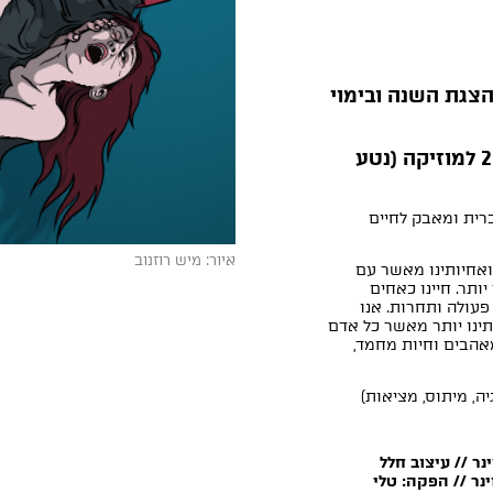
ה פרס קיפוד הזהב 2019 להצגת השנה ובימוי
* מועמד לפרס קיפוד הזהב 2019 למוזיקה (נטע
ברית ומאבק לחיים
איור: מיש רוזנוב
 ואחיותינו מאשר עם
ותר. חיינו כאחים
פעולה ותחרות. אנו
תינו יותר מאשר כל אדם
מאהבים וחיות מחמד,
יה, מיתוס, מציאות)
נר // עיצוב חלל
ינר // הפקה: טלי