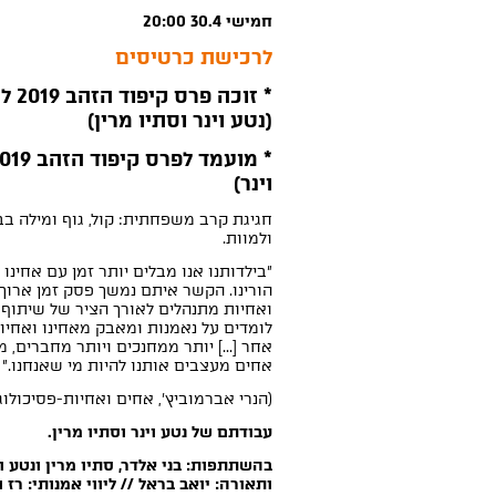
חמישי 30.4 20:00
לרכישת כרטיסים
* זוכ
(נטע וינר וסתיו מרין)
וינר)
חגיגת קרב משפחתית: קול, גוף ומילה ב
ולמוות.
"בילדותנו אנו מבלים יותר זמן עם אחינו
הורינו. הקשר איתם נמשך פסק זמן ארוך י
ואחיות מתנהלים לאורך הציר של שיתוף 
לומדים על נאמנות ומאבק מאחינו ואחיו
אחר [...] יותר ממחנכים ויותר מחברים, 
אחים מעצבים אותנו להיות מי שאנחנו."
(הנרי אברמוביץ', אחים ואחיות-פסיכולוג
עבודתם של נטע וינר וסתיו מרין.
בהשתתפות: בני אלדר, סתיו מרין ונטע וי
ותאורה: יואב בראל // ליווי אמנותי: רז ו