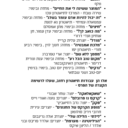
וולף
"המוצר ששינה לי את החיים"
- מחזה ובימוי:
שירה שבח - המרכז לתיאטרון עכו
"זה יכול להיות אדם עומד בשלג"
- מחזה ובימוי:
עמנואלה עמיחי - תיאטרון נא לגעת
"חיצים"
- מחזה ובימוי: מתן אמסלם
"מה כואב לך?"
- מחזה ובימוי: עדן עמור, חן
אוחיון ועדי דרורי
"מודל"
- יוצרת: עלית קרייז
"מלכת אמבטיה"
- מחזה: חנוך לוין , בימוי: רביע
חורי - תיאטרון יפו
"מסמך ללא שם"
- יוצר: ארי טפרברג
"מקום טוב הכל רע"
- מחזה ובימוי: ענת ונורית
דרימר - תיאטרון האינקובטור
"נרקיס"
- מחזה: בינימין יום טוב, בימוי: בנימין
יום-טוב ושני שבתאי
אלו הן עבודות תיאטרון רחוב, שעלו לרשימה
הקצרה של הפרס -
"שאקאלאקה"
- יוצר: שחר אבנרי
"קרקס נו פרובלם"
- יוצרים: נועה ואורי וייס
"פקק"
- יוצר: נדב רוזיאביץ'
"מופע הקרקס של החנונים"
- יוצרים: עירית
חרובי ויריב סולומון
"לילתי - הלילה שלי"
- יוצרת: אלה גרינבום
"הגיליוטינה - מערפת"
- יוצרים: אלדד פריבס ובני
אלדר / הליצן איקס