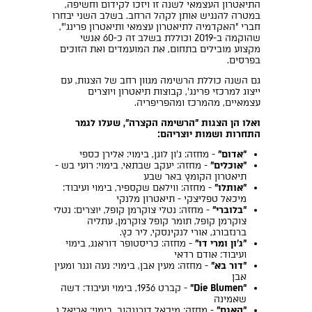
התיאטרון העצמאי לשנה זו ויזכו לקידום וחשיפה,
במטרה להנגיש אותן לקהל הרחב. בשלב השני יבחרו
חברי "האקדמיה לתיאטרון עצמאי ותיאטרון פרינג'",
שהוקמה ב-2019 וכוללת בשלב זה כ-60 אנשי
מקצוע מובילים בתחום, את המועמדים ואת הזוכים
בפרסים.
גם השנה כוללת הרשימה מגוון רחב של הצגות, עם
ייצוג למרכזי פרינג', קבוצות תיאטרון ויוצרים
עצמאיים, מהמרכז ומהפריפריה.
ואלו הן הצגות "הרשימה הקצרה", שעלו לגמר
התחרות ושמות יוצריהם:
"אדום"
- מחזה: ג'ון לוגן, בימוי: אלירן כספי
"אוכלים"
- מחזה: יעקב שבתאי, בימוי: רועי בש -
תיאטרון הקומץ באר שבע
"אותלו"
- מחזה: ווילאם שקספיר, בימוי ועיבוד:
מיכאל טפליצקי - תיאטרון מלנקי
"בלוברי"
- מחזה: נטלי צוקרמן קופל, יוצרים: נטלי
צוקרמן קופל, תומר קופל צוקרמן, עתליה
ברנזבורג, אורי לנקינסקי, ליר כץ.
"ג'ון ומרי דו"
- מחזה: כריסטופר דוראנג, בימוי
ועיבוד: אודם רדאי
"דור בא"
- מחזה: מעין אבן, בימוי: נעה וגנר ומעין
אבן
"Die Blumen"
- קברט 1936, בימוי ועיבוד: דשה
שאמינה
"האגם"
- מחזה: מיכאל דורננקוב, בימוי: אריאל נ.