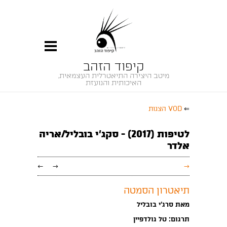
קיפוד הזהב
מיטב היצירה התיאטרלית העצמאית,
האיכותית והנועזת
⇐
VOD הצגות
לטיפות (2017) - סקג'י בובליל/אריה
אלדר
←
→
→
תיאטרון הסמטה
מאת סרג'י בובליל
תרגום: טל גולדפיין