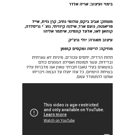
בימוי ועיצוב: אריה אלדר
משחק: אביב ביקס, שלומי נתיב, קרן גזית, אייל
פריאנטה, נועם ארד, אילנה קיוויתי, גוצ`י גריסלדה,
קוהאן לאו, אלעד קונפינו, איתמר אליהו
עיצוב תאורה: יולי גרצ'יק
מוזיקה: לריסה ומקסים קופמן
תלות הדדית, יחסים עכורים, מיניות לא שגרתית
ובדידות. עשר תמונות ואפילוג הנוגעים כולם
בנושאים בעלי טאבוּ חברתי שאין אנו מדברות עליו
בשיחת היומיום, כל אלו יועלו על הבמה ויכריחו
אותנו להתמודד עמם.