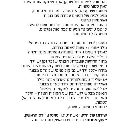
זהו מופע ליצנות של שחקן אחד שלוקח אותנו איתו
לאין ספור טעויות.
מופע בשיתוף הקהל המשלב עבודת סלפסטיק
מניפולציה של חפצים עבודת עם בובות
ואומנויות קרקס.
בואו, במיוחד אם אתם חושבים שזו טעות להגיע,
כי אם טועים אז מגיעים למקומות נפלאים.
מופע לכל המשפחה.
המופע ”טיטו והטעיות – יום הולדת לילד הפנימי“
נולד אחרי 25 שנות ליצנות ברחוב,
לאורך השנים גיליתי שחגיגה אמיתית אינה תלויה
בגיל – היא חגיגה של החיים עצמם.
מתוך החוויות שצברתי, הבנתי שלכל זקן יש ילד
פנימי שעדיין רוצה לשמוח, לשחק ולהתפלא. ובאותה
מידה –לכל ילד יש גם קול פנימי של אדם מבוגר
המבקש שיכבדו אותו ויתייחסו אליו ברצינות.
אז אולי זו טעות להתיחס לאדם מבוגר כילד
ואולי זה טעות להתיחס לילד כאדם מבוגר
אבל "אם טועים מגיעים למקומות נפלאים"
המופע מבקש לגשר בין שני הקולות האלה – הילד
והמבוגר – ולהזכיר לנו שבכל גיל מותר (ואפילו כדאי)
לטעות,
לחגוג ולהתמסר למשחק.
יצירתו של
הליצן משה 'טיטו' טויטו צו'ודס הראשון.
ייעוץ אמנותי :
דויד דוש בראשי, רותם לוי ווגה